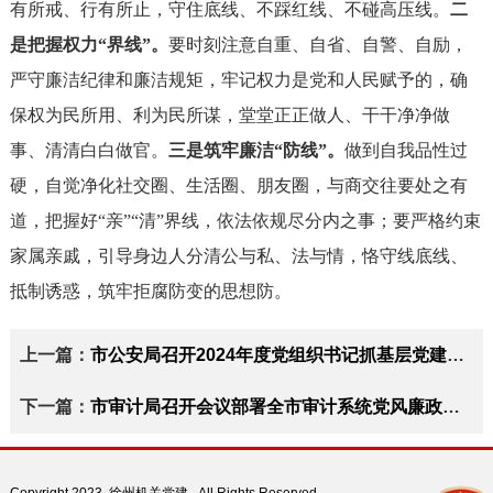
有所戒、行有所止，守住底线、不踩红线、不碰高压线。
二
是把握权力“界线”。
要时刻注意自重、自省、自警、自励，
严守廉洁纪律和廉洁规矩，牢记权力是党和人民赋予的，确
保权为民所用、利为民所谋，堂堂正正做人、干干净净做
事、清清白白做官。
三是筑牢廉洁“防线”。
做到自我品性过
硬，自觉净化社交圈、生活圈、朋友圈，与商交往要处之有
道，把握好“亲”“清”界线，依法依规尽分内之事；要严格约束
家属亲戚，引导身边人分清公与私、法与情，恪守线底线、
抵制诱惑，筑牢拒腐防变的思想防。
上一篇：
市公安局召开2024年度党组织书记抓基层党建工作述职评议会
下一篇：
市审计局召开会议部署全市审计系统党风廉政建设和反腐败工作