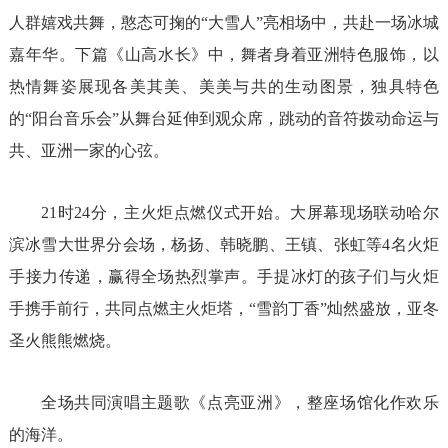
人群嬉戏共舞，憨态可掬的“大雪人”亮相场中，共赴一场冰城
嘉年华。下篇《山高水长》中，舞者身着亚洲特色服饰，以
热情舞姿展现各美其美、美美与共的生动图景，独具特色
的“阳台音乐会”从舞台延伸到观众席，跳动的音符拨动命运与
共、亚洲一家的心弦。
21时24分，主火炬点燃仪式开始。大屏幕现场联动哈尔
滨冰雪大世界分会场，杨扬、韩晓鹏、王镇、张虹等4名火炬
手接力传递，赢得全场热烈掌声。手提冰灯的孩子们与火炬
手携手前行，共同点燃主火炬塔，“雪韵丁香”灿然盛放，亚冬
圣火熊熊燃烧。
全场共同演唱主题歌《点亮亚洲》，整座场馆化作欢乐
的海洋。