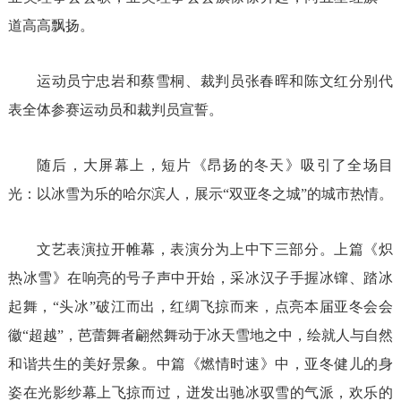
道高高飘扬。
运动员宁忠岩和蔡雪桐、裁判员张春晖和陈文红分别代
表全体参赛运动员和裁判员宣誓。
随后，大屏幕上，短片《昂扬的冬天》吸引了全场目
光：以冰雪为乐的哈尔滨人，展示“双亚冬之城”的城市热情。
文艺表演拉开帷幕，表演分为上中下三部分。上篇《炽
热冰雪》在响亮的号子声中开始，采冰汉子手握冰镩、踏冰
起舞，“头冰”破江而出，红绸飞掠而来，点亮本届亚冬会会
徽“超越”，芭蕾舞者翩然舞动于冰天雪地之中，绘就人与自然
和谐共生的美好景象。中篇《燃情时速》中，亚冬健儿的身
姿在光影纱幕上飞掠而过，迸发出驰冰驭雪的气派，欢乐的