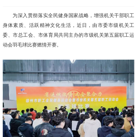
为深入贯彻落实全民健身国家战略，增强机关干部职工
身体素质、活跃精神文化生活，近日，由市委市级机关工
委、市总工会、市体育局共同主办的市级机关第五届职工运
动会羽毛球比赛燃情开赛。